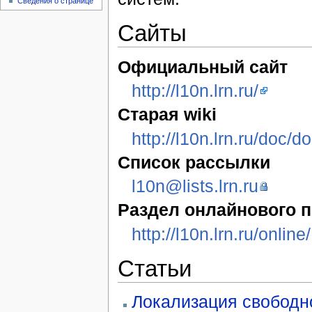
Сведения о странице
Сайты
Официальный сайт
http://l10n.lrn.ru/
Старая wiki
http://l10n.lrn.ru/doc/d
Список рассылки
l10n@lists.lrn.ru
Раздел онлайнового п
http://l10n.lrn.ru/online/
Статьи
Локализация свободн