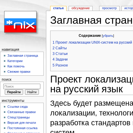
статья
обсуждение
просмотр
исто
Заглавная стра
Перейти к:
навигация
,
поиск
Содержание
[
убрать
]
1
Проект локализации UNIX-систем на русский
2
Сайты
навигация
3
Статьи
Заглавная страница
4
Задачи
Категории
5
Разное
Как помочь
Свежие правки
Проект локализац
поиск
на русский язык
инструменты
Здесь будет размещен
Ссылки сюда
локализации, технологи
Связанные правки
Спецстраницы
разработка стандартов
Версия для печати
Постоянная ссылка
систем.