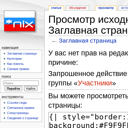
статья
обсуждение
просмотр
исто
Просмотр исходн
Заглавная стра
←
Заглавная страница
Перейти к:
навигация
,
поиск
навигация
У вас нет прав на ред
Заглавная страница
Категории
причине:
Как помочь
Свежие правки
Запрошенное действие 
поиск
группы «
Участники
»
Вы можете просмотреть
инструменты
Ссылки сюда
страницы:
Связанные правки
Спецстраницы
Сведения о странице